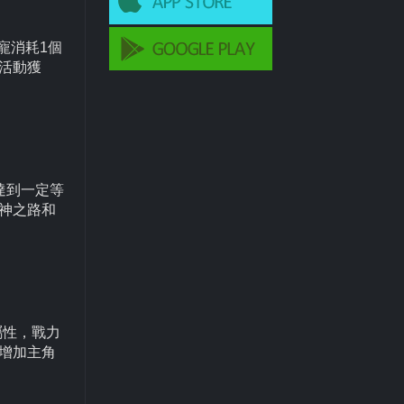
寵消耗1個
活動獲
達到一定等
神之路和
屬性，戰力
增加主角