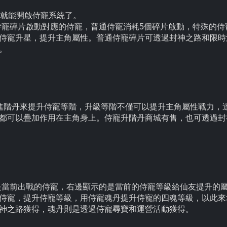
助就能開啟侍寵系統了。
侍寵碎片啟動對應的侍寵，普通侍寵消耗5個碎片啟動，特殊的侍
侍寵升星，提升主角屬性。普通侍寵碎片可透過封神之路和限時
。
寵進階丹來提升侍寵等階，升級等階不僅可以提升主角屬性戰力，
都可以疊加作用在主角身上。侍寵升階丹商城有售，也可透過封
是當前出戰的侍寵，右邊顯示的是當前的侍寵等級給仙友提升的
侍寵，提升侍寵等級，用侍寵魂丹提升侍寵的四魂等級，以此來
神之路獲得，魂丹則是透過侍寵尋寶和運營活動獲得。