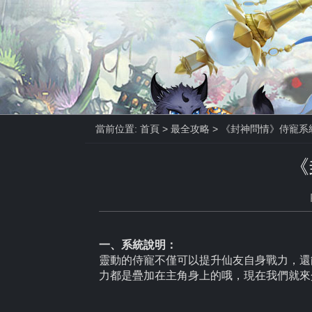
當前位置:
首頁
>
最全攻略
> 《封神問情》侍寵系
《
一、系統說明：
靈動的侍寵不僅可以提升仙友自身戰力，還
力都是疊加在主角身上的哦，現在我們就來