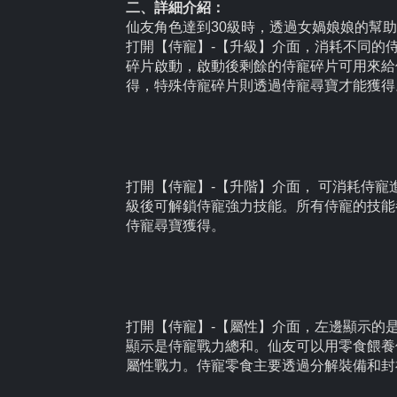
二、詳細介紹：
仙友角色達到30級時，透過女媧娘娘的幫
打開【侍寵】-【升級】介面，消耗不同的
碎片啟動，啟動後剩餘的侍寵碎片可用來給
得，特殊侍寵碎片則透過侍寵尋寶才能獲得
打開【侍寵】-【升階】介面， 可消耗侍
級後可解鎖侍寵強力技能。所有侍寵的技能
侍寵尋寶獲得。
打開【侍寵】-【屬性】介面，左邊顯示的
顯示是侍寵戰力總和。仙友可以用零食餵養
屬性戰力。侍寵零食主要透過分解裝備和封