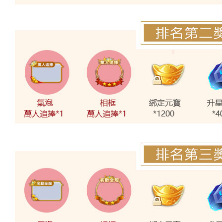
S279
S3
小白兔﹏奶糖ಇ
第11名
23 票
第