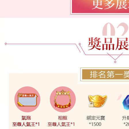
第7名
46 票
第
S202
S3
夏沫
第9名
33 票
第