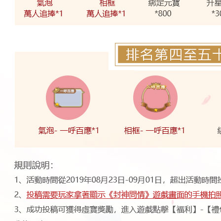
S347
S2
高雄昆凌