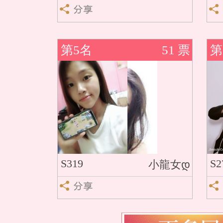
第5名
51 票
第
S319
S2
小龍女დ